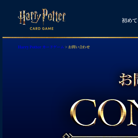
内
容
初めて
を
ス
キ
Harry Potter カードゲーム
>
お問い合わせ
ッ
プ