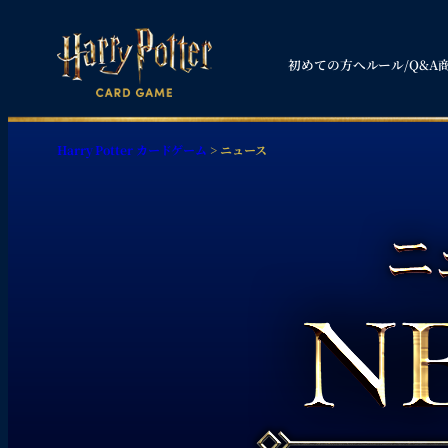
内
容
初めての方へ
ルール/
Q
&A
を
ス
キ
Harry Potter カードゲーム
>
ニュース
ッ
プ