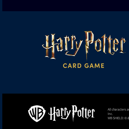
All characters
Inc.
WB SHIELD: © & 